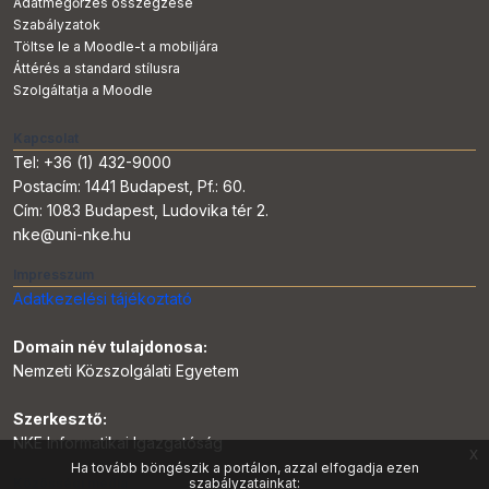
Adatmegőrzés összegzése
Szabályzatok
Töltse le a Moodle-t a mobiljára
Áttérés a standard stílusra
Szolgáltatja a
Moodle
Kapcsolat
Tel: +36 (1) 432-9000
Postacím: 1441 Budapest, Pf.: 60.
Cím: 1083 Budapest, Ludovika tér 2.
nke@uni-nke.hu
Impresszum
Adatkezelési tájékoztató
Domain név tulajdonosa:
Nemzeti Közszolgálati Egyetem
Szerkesztő:
NKE Informatikai Igazgatóság
x
Ha tovább böngészik a portálon, azzal elfogadja ezen
Közösségi média
szabályzatainkat: