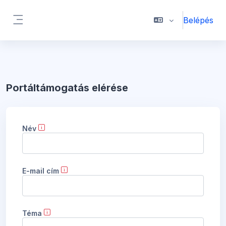
Tovább a fő tartalomhoz
Belépés
Oldalpanel
Portáltámogatás elérése
Név
E-mail cím
Téma